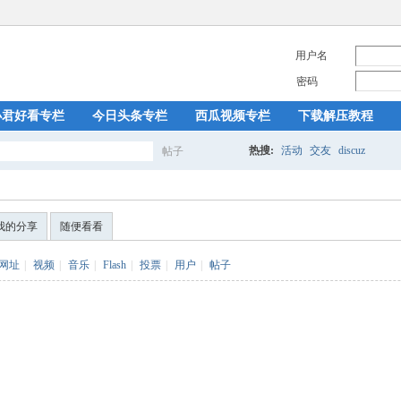
用户名
密码
小君好看专栏
今日头条专栏
西瓜视频专栏
下载解压教程
热搜:
活动
交友
discuz
帖子
搜
我的分享
随便看看
索
网址
|
视频
|
音乐
|
Flash
|
投票
|
用户
|
帖子