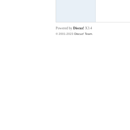
小
Powered by
Discuz!
X3.4
© 2001-2023
Discuz! Team
.
君
qia