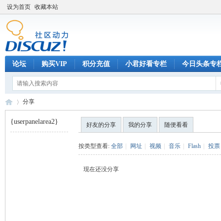
设为首页
收藏本站
论坛
购买VIP
积分充值
小君好看专栏
今日头条专
分享
{userpanelarea2}
好友的分享
我的分享
随便看看
巧
›
按类型查看:
全部
|
网址
|
视频
|
音乐
|
Flash
|
投票
现在还没分享