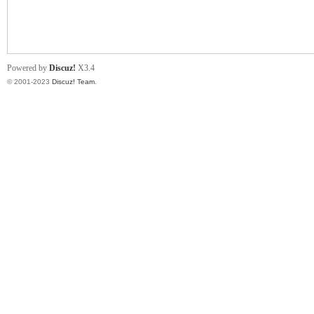
小
Powered by
Discuz!
X3.4
© 2001-2023
Discuz! Team
.
君
qia