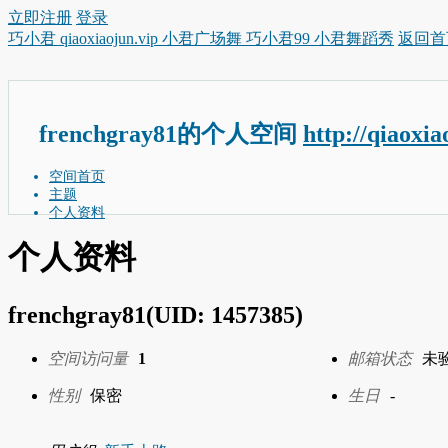
立即注册
登录
巧小君 qiaoxiaojun.vip 小君广场舞 巧小君99 小君舞蹈秀
返回首
frenchgray81的个人空间
http://qiaoxi
空间首页
主题
个人资料
个人资料
frenchgray81
(UID: 1457385)
空间访问量
1
邮箱状态
未
性别
保密
生日
-