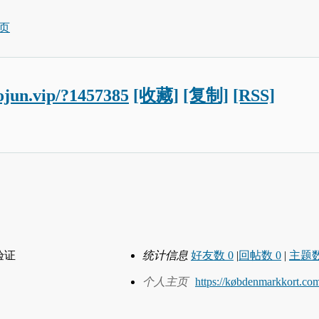
页
aojun.vip/?1457385
[收藏]
[复制]
[RSS]
验证
统计信息
好友数 0
|
回帖数 0
|
主题数
个人主页
https://købdenmarkkort.co