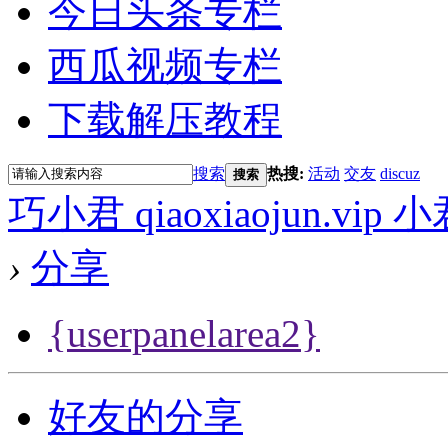
今日头条专栏
西瓜视频专栏
下载解压教程
搜索
热搜:
活动
交友
discuz
搜索
巧小君 qiaoxiaojun.v
›
分享
{userpanelarea2}
好友的分享