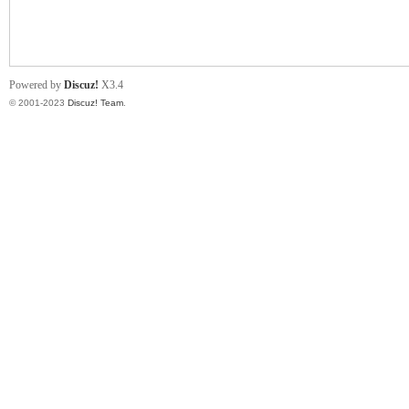
小
Powered by
Discuz!
X3.4
© 2001-2023
Discuz! Team
.
君
qia