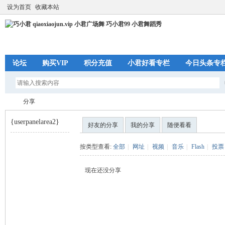
设为首页
收藏本站
论坛
购买VIP
积分充值
小君好看专栏
今日头条专
分享
{userpanelarea2}
好友的分享
我的分享
随便看看
巧
›
按类型查看:
全部
|
网址
|
视频
|
音乐
|
Flash
|
投票
现在还没分享