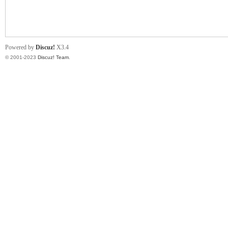
小
Powered by
Discuz!
X3.4
© 2001-2023
Discuz! Team
.
君
qia