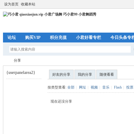
设为首页
收藏本站
论坛
购买VIP
积分充值
小君好看专栏
今日头条专
分享
{userpanelarea2}
好友的分享
我的分享
随便看看
巧
›
按类型查看:
全部
|
网址
|
视频
|
音乐
|
Flash
|
投票
现在还没分享