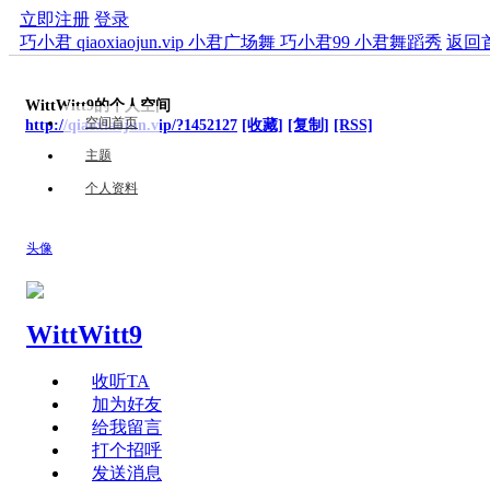
立即注册
登录
巧小君 qiaoxiaojun.vip 小君广场舞 巧小君99 小君舞蹈秀
返回
WittWitt9的个人空间
空间首页
http://qiaoxiaojun.vip/?1452127
[收藏]
[复制]
[RSS]
主题
个人资料
头像
WittWitt9
收听TA
加为好友
给我留言
打个招呼
发送消息