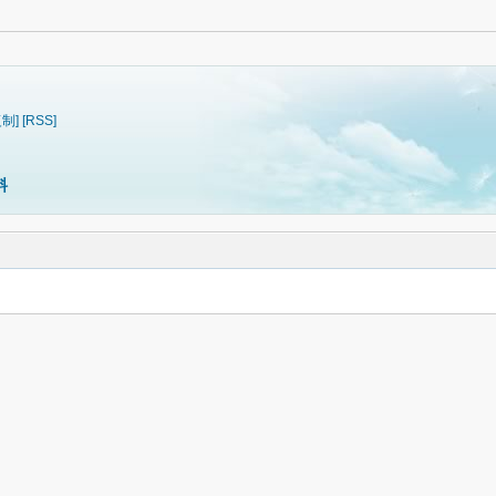
复制]
[RSS]
料