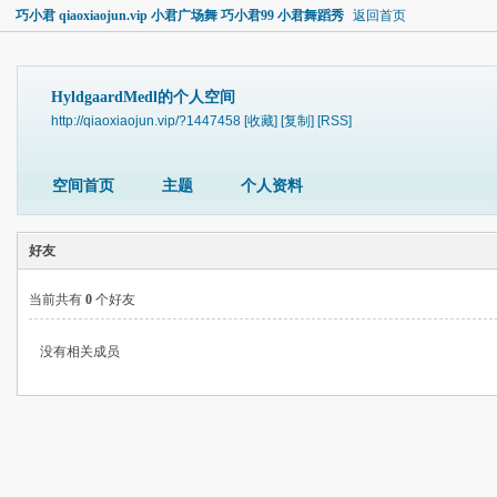
巧小君 qiaoxiaojun.vip 小君广场舞 巧小君99 小君舞蹈秀
返回首页
HyldgaardMedl的个人空间
http://qiaoxiaojun.vip/?1447458
[收藏]
[复制]
[RSS]
空间首页
主题
个人资料
好友
当前共有
0
个好友
没有相关成员