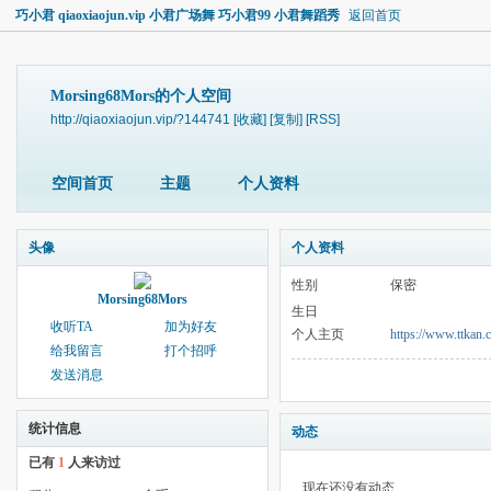
巧小君 qiaoxiaojun.vip 小君广场舞 巧小君99 小君舞蹈秀
返回首页
Morsing68Mors的个人空间
http://qiaoxiaojun.vip/?144741
[收藏]
[复制]
[RSS]
空间首页
主题
个人资料
头像
个人资料
性别
保密
Morsing68Mors
生日
收听TA
加为好友
个人主页
https://www.ttkan.
给我留言
打个招呼
发送消息
统计信息
动态
已有
1
人来访过
现在还没有动态