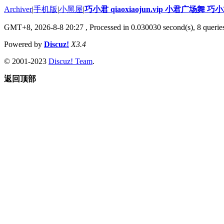
Archiver
|
手机版
|
小黑屋
|
巧小君 qiaoxiaojun.vip 小君广场舞 
GMT+8, 2026-8-8 20:27
, Processed in 0.030030 second(s), 8 queries
Powered by
Discuz!
X3.4
© 2001-2023
Discuz! Team
.
返回顶部