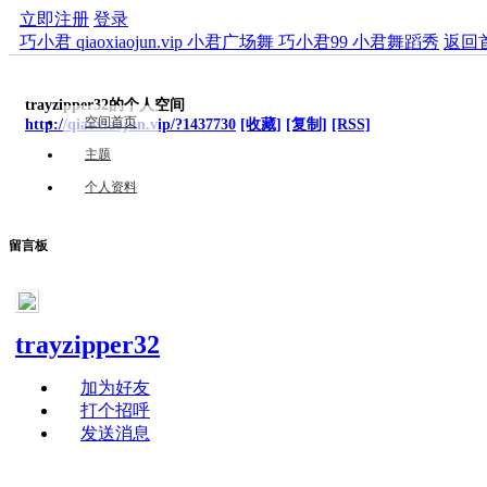
立即注册
登录
巧小君 qiaoxiaojun.vip 小君广场舞 巧小君99 小君舞蹈秀
返回
trayzipper32的个人空间
空间首页
http://qiaoxiaojun.vip/?1437730
[收藏]
[复制]
[RSS]
主题
个人资料
留言板
trayzipper32
加为好友
打个招呼
发送消息