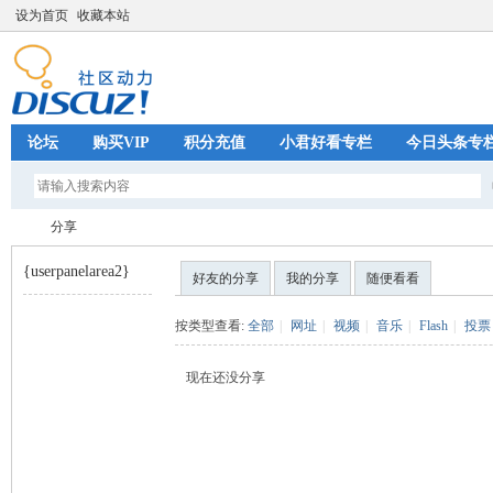
设为首页
收藏本站
论坛
购买VIP
积分充值
小君好看专栏
今日头条专
分享
{userpanelarea2}
好友的分享
我的分享
随便看看
巧
›
按类型查看:
全部
|
网址
|
视频
|
音乐
|
Flash
|
投票
现在还没分享