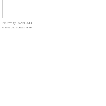
小
Powered by
Discuz!
X3.4
© 2001-2023
Discuz! Team
.
君
qia