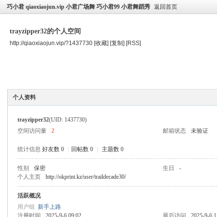
巧小君 qiaoxiaojun.vip 小君广场舞 巧小君99 小君舞蹈秀
返回首页
trayzipper32的个人空间
http://qiaoxiaojun.vip/?1437730
[收藏]
[复制]
[RSS]
空间首页
主题
个人资料
个人资料
trayzipper32
(UID: 1437730)
空间访问量
2
邮箱状态
未验证
统计信息
好友数 0
|
回帖数 0
|
主题数 0
性别
保密
生日
-
个人主页
http://okprint.kz/user/traildecade30/
活跃概况
用户组
新手上路
注册时间
2025-9-6 09:02
最后访问
2025-9-6 1