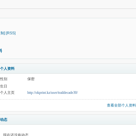
复制]
[RSS]
料
个人资料
性别
保密
生日
个人主页
http://okprint.kz/user/traildecade30/
查看全部个人资料
动态
现在还没有动态