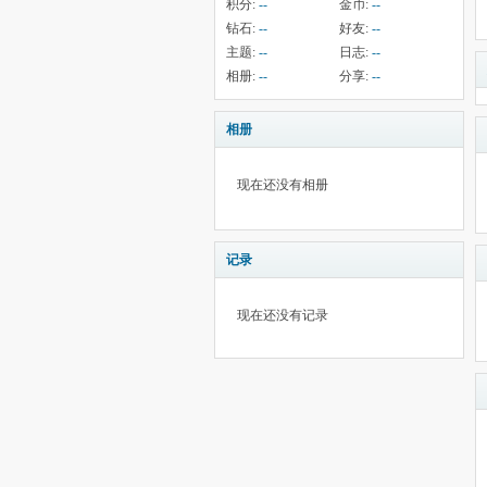
积分:
--
金币:
--
钻石:
--
好友:
--
主题:
--
日志:
--
相册:
--
分享:
--
相册
现在还没有相册
记录
现在还没有记录