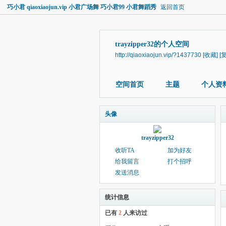
巧小君 qiaoxiaojun.vip 小君广场舞 巧小君99 小君舞蹈秀
返回首页
trayzipper32的个人空间
http://qiaoxiaojun.vip/?1437730
[收藏]
[
空间首页
主题
个人资
头像
trayzipper32
收听TA
加为好友
给我留言
打个招呼
发送消息
统计信息
已有
2
人来访过