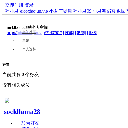
立即注册
登录
巧小君 qiaoxiaojun.vip 小君广场舞 巧小君99 小君舞蹈秀
返回
sockllama28的个人空间
空间首页
http://qiaoxiaojun.vip/?1437617
[收藏]
[复制]
[RSS]
主题
个人资料
好友
当前共有
0
个好友
没有相关成员
sockllama28
加为好友