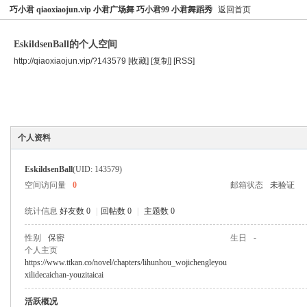
巧小君 qiaoxiaojun.vip 小君广场舞 巧小君99 小君舞蹈秀
返回首页
EskildsenBall的个人空间
http://qiaoxiaojun.vip/?143579
[收藏]
[复制]
[RSS]
空间首页
主题
个人资料
个人资料
EskildsenBall
(UID: 143579)
空间访问量
0
邮箱状态
未验证
统计信息
好友数 0
|
回帖数 0
|
主题数 0
性别
保密
生日
-
个人主页
https://www.ttkan.co/novel/chapters/lihunhou_wojichengleyou
xilidecaichan-youzitaicai
活跃概况