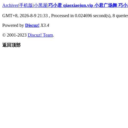
Archiver
|
手机版
|
小黑屋
|
巧小君 qiaoxiaojun.vip 小君广场舞 
GMT+8, 2026-8-9 21:33
, Processed in 0.024696 second(s), 8 queries
Powered by
Discuz!
X3.4
© 2001-2023
Discuz! Team
.
返回顶部