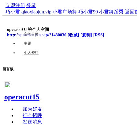
立即注册
登录
巧小君 qiaoxiaojun.vip 小君广场舞 巧小君99 小君舞蹈秀
返回
operacut15的个人空间
空间首页
http://qiaoxiaojun.vip/?1430036
[收藏]
[复制]
[RSS]
主题
个人资料
留言板
operacut15
加为好友
打个招呼
发送消息