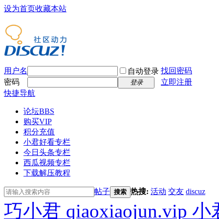
设为首页
收藏本站
用户名
找回密码
自动登录
密码
立即注册
登录
快捷导航
论坛
BBS
购买VIP
积分充值
小君好看专栏
今日头条专栏
西瓜视频专栏
下载解压教程
帖子
热搜:
活动
交友
discuz
搜索
巧小君 qiaoxiaojun.v