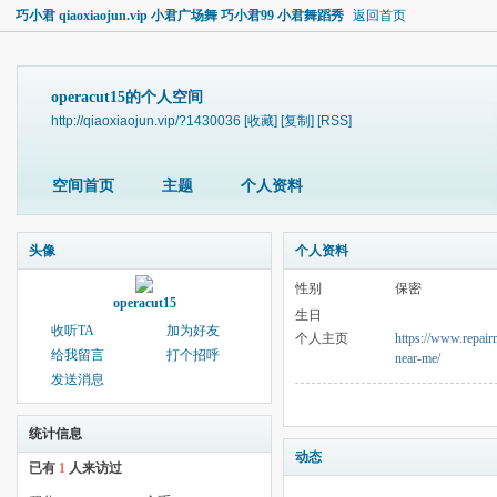
巧小君 qiaoxiaojun.vip 小君广场舞 巧小君99 小君舞蹈秀
返回首页
operacut15的个人空间
http://qiaoxiaojun.vip/?1430036
[收藏]
[复制]
[RSS]
空间首页
主题
个人资料
头像
个人资料
性别
保密
operacut15
生日
收听TA
加为好友
个人主页
https://www.repai
给我留言
打个招呼
near-me/
发送消息
统计信息
动态
已有
1
人来访过