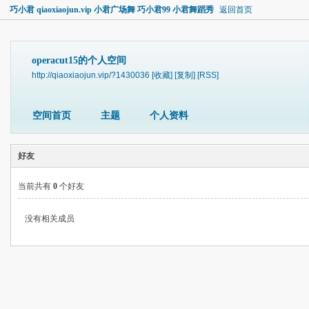
巧小君 qiaoxiaojun.vip 小君广场舞 巧小君99 小君舞蹈秀
返回首页
operacut15的个人空间
http://qiaoxiaojun.vip/?1430036
[收藏]
[复制]
[RSS]
空间首页
主题
个人资料
好友
当前共有
0
个好友
没有相关成员