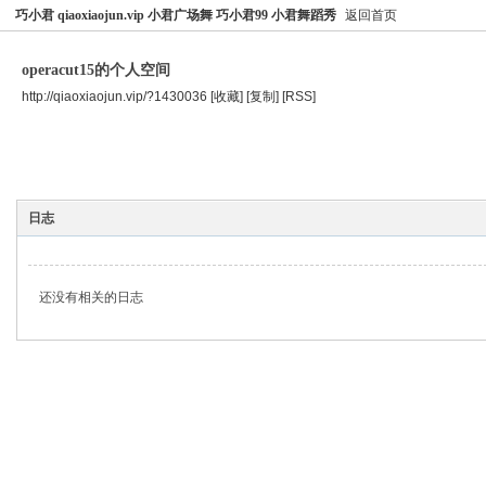
巧小君 qiaoxiaojun.vip 小君广场舞 巧小君99 小君舞蹈秀
返回首页
operacut15的个人空间
http://qiaoxiaojun.vip/?1430036
[收藏]
[复制]
[RSS]
空间首页
主题
个人资料
日志
还没有相关的日志