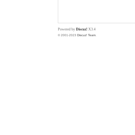
小
Powered by
Discuz!
X3.4
© 2001-2023
Discuz! Team
.
君
qia