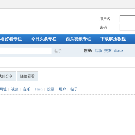
用户名
密码
小君好看专栏
今日头条专栏
西瓜视频专栏
下载解压教程
热搜:
活动
交友
discuz
帖子
搜
我的分享
随便看看
索
网址
|
视频
|
音乐
|
Flash
|
投票
|
用户
|
帖子