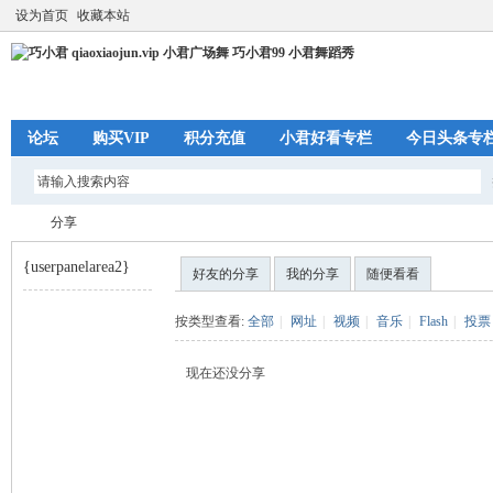
设为首页
收藏本站
论坛
购买VIP
积分充值
小君好看专栏
今日头条专
分享
{userpanelarea2}
好友的分享
我的分享
随便看看
巧
›
按类型查看:
全部
|
网址
|
视频
|
音乐
|
Flash
|
投票
现在还没分享