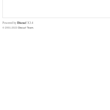
小
Powered by
Discuz!
X3.4
© 2001-2023
Discuz! Team
.
君
qia