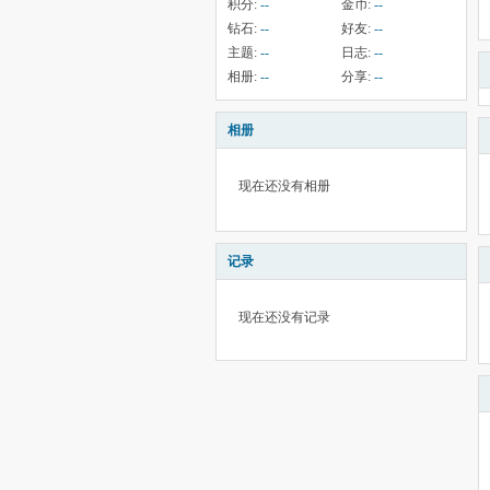
积分:
--
金币:
--
钻石:
--
好友:
--
主题:
--
日志:
--
相册:
--
分享:
--
相册
现在还没有相册
记录
现在还没有记录