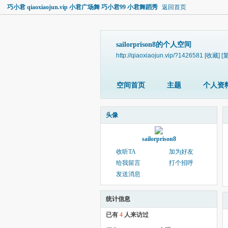
巧小君 qiaoxiaojun.vip 小君广场舞 巧小君99 小君舞蹈秀
返回首页
sailorprison8的个人空间
http://qiaoxiaojun.vip/?1426581
[收藏]
[
空间首页
主题
个人资
头像
sailorprison8
收听TA
加为好友
给我留言
打个招呼
发送消息
统计信息
已有
4
人来访过