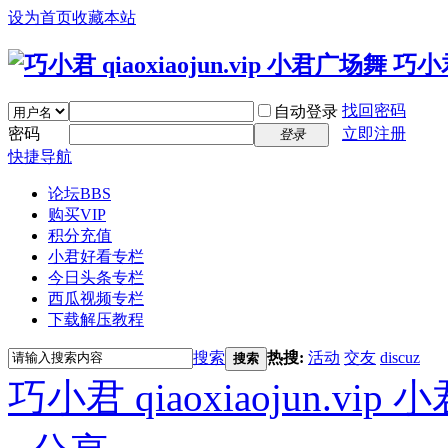
设为首页
收藏本站
找回密码
自动登录
密码
立即注册
登录
快捷导航
论坛
BBS
购买VIP
积分充值
小君好看专栏
今日头条专栏
西瓜视频专栏
下载解压教程
搜索
热搜:
活动
交友
discuz
搜索
巧小君 qiaoxiaojun.v