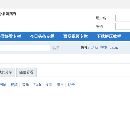
用户名
密码
小君好看专栏
今日头条专栏
西瓜视频专栏
下载解压教程
热搜:
活动
交友
discuz
帖子
搜
我的分享
随便看看
索
网址
|
视频
|
音乐
|
Flash
|
投票
|
用户
|
帖子