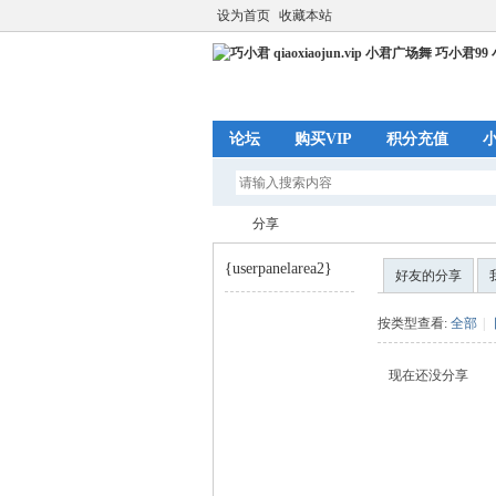
设为首页
收藏本站
论坛
购买VIP
积分充值
分享
{userpanelarea2}
好友的分享
巧
›
按类型查看:
全部
|
现在还没分享