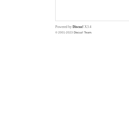
小
Powered by
Discuz!
X3.4
© 2001-2023
Discuz! Team
.
君
qia