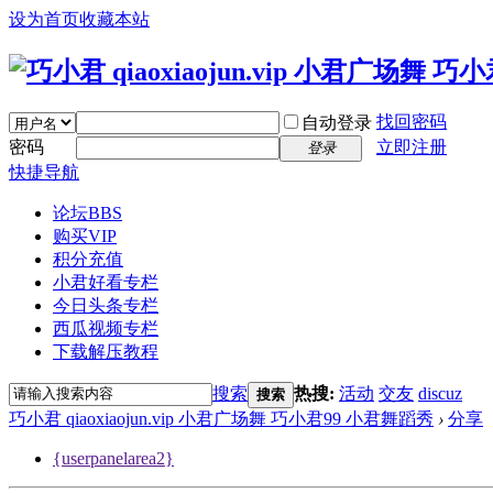
设为首页
收藏本站
找回密码
自动登录
密码
立即注册
登录
快捷导航
论坛
BBS
购买VIP
积分充值
小君好看专栏
今日头条专栏
西瓜视频专栏
下载解压教程
搜索
热搜:
活动
交友
discuz
搜索
巧小君 qiaoxiaojun.vip 小君广场舞 巧小君99 小君舞蹈秀
›
分享
{userpanelarea2}