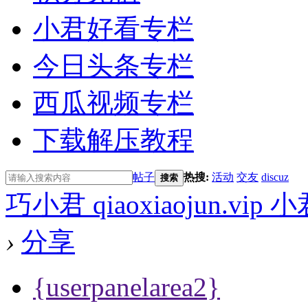
小君好看专栏
今日头条专栏
西瓜视频专栏
下载解压教程
帖子
热搜:
活动
交友
discuz
搜索
巧小君 qiaoxiaojun.v
›
分享
{userpanelarea2}