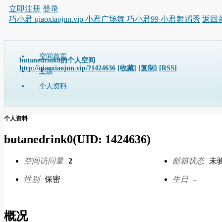
立即注册
登录
巧小君 qiaoxiaojun.vip 小君广场舞 巧小君99 小君舞蹈秀
返回
空间首页
butanedrink0的个人空间
http://qiaoxiaojun.vip/?1424636
[收藏]
[复制]
[RSS]
主题
个人资料
个人资料
butanedrink0
(UID: 1424636)
空间访问量
2
邮箱状态
未
性别
保密
生日
-
概况