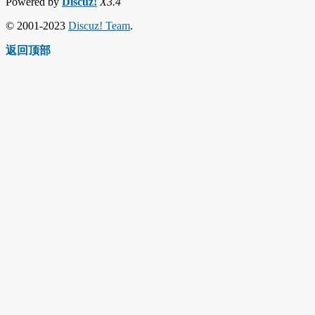
Powered by
Discuz!
X3.4
© 2001-2023
Discuz! Team
.
返回顶部