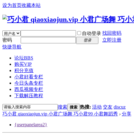
设为首页
收藏本站
找回密码
自动登录
密码
立即注册
登录
快捷导航
论坛
BBS
购买VIP
积分充值
小君好看专栏
今日头条专栏
西瓜视频专栏
下载解压教程
搜索
热搜:
活动
交友
discuz
搜索
巧小君 qiaoxiaojun.vip 小君广场舞 巧小君99 小君舞蹈秀
›
分享
{userpanelarea2}