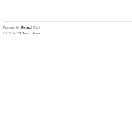
小
Powered by
Discuz!
X3.4
© 2001-2023
Discuz! Team
.
君
qia