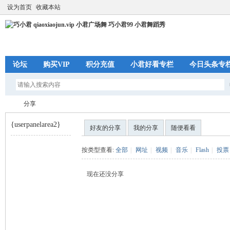
设为首页
收藏本站
论坛
购买VIP
积分充值
小君好看专栏
今日头条专
分享
{userpanelarea2}
好友的分享
我的分享
随便看看
巧
›
按类型查看:
全部
|
网址
|
视频
|
音乐
|
Flash
|
投票
现在还没分享