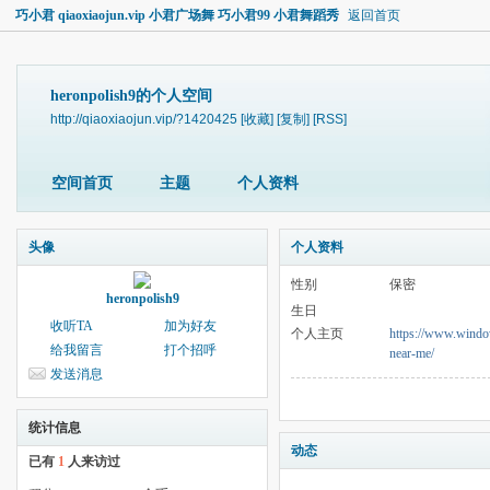
巧小君 qiaoxiaojun.vip 小君广场舞 巧小君99 小君舞蹈秀
返回首页
heronpolish9的个人空间
http://qiaoxiaojun.vip/?1420425
[收藏]
[复制]
[RSS]
空间首页
主题
个人资料
头像
个人资料
性别
保密
heronpolish9
生日
收听TA
加为好友
个人主页
https://www.window
给我留言
打个招呼
near-me/
发送消息
统计信息
动态
已有
1
人来访过