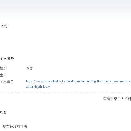
[RSS]
个人资料
性别
保密
生日
个人主页
https://www.milanshields.top/health/understanding-the-role-of-psychiatrists
an-in-depth-look/
查看全部个人资
动态
现在还没有动态