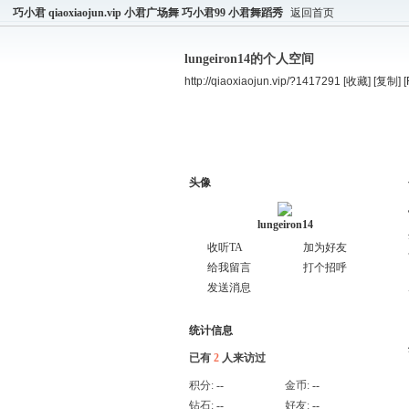
巧小君 qiaoxiaojun.vip 小君广场舞 巧小君99 小君舞蹈秀
返回首页
lungeiron14的个人空间
http://qiaoxiaojun.vip/?1417291
[收藏]
[复制]
空间首页
主题
个人资料
头像
lungeiron14
收听TA
加为好友
给我留言
打个招呼
发送消息
统计信息
已有
2
人来访过
积分:
--
金币:
--
钻石:
--
好友:
--