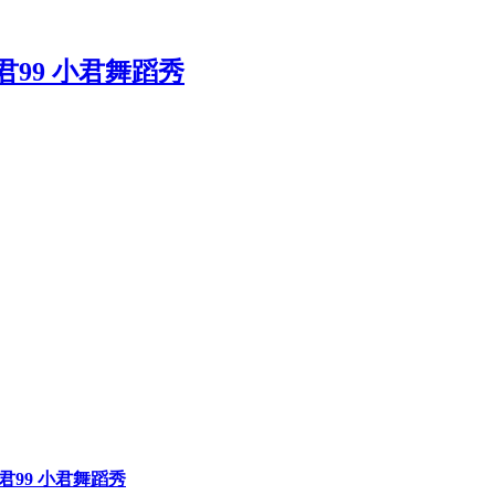
巧小君99 小君舞蹈秀