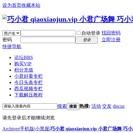
设为首页
收藏本站
找回密码
自动登录
密码
立即注册
登录
快捷导航
论坛
BBS
购买VIP
积分充值
小君好看专栏
今日头条专栏
西瓜视频专栏
下载解压教程
搜索
热搜:
活动
交友
discuz
搜索
请先登录后才能继续浏览
Archiver
|
手机版
|
小黑屋
|
巧小君 qiaoxiaojun.vip 小君广场舞 