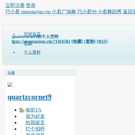
立即注册
登录
巧小君 qiaoxiaojun.vip 小君广场舞 巧小君99 小君舞蹈秀
返回
空间首页
quartzcornet9的个人空间
http://qiaoxiaojun.vip/?1416582
[收藏]
[复制]
[RSS]
主题
个人资料
头像
quartzcornet9
收听TA
加为好友
给我留言
打个招呼