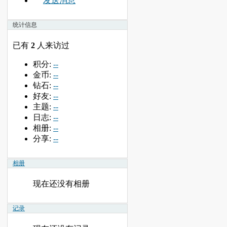
发送消息
统计信息
已有
2
人来访过
积分:
--
金币:
--
钻石:
--
好友:
--
主题:
--
日志:
--
相册:
--
分享:
--
相册
现在还没有相册
记录