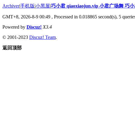
Archiver
|
手机版
|
小黑屋
|
巧小君 qiaoxiaojun.vip 小君广场舞 
GMT+8, 2026-8-9 00:49
, Processed in 0.018865 second(s), 5 queries
Powered by
Discuz!
X3.4
© 2001-2023
Discuz! Team
.
返回顶部