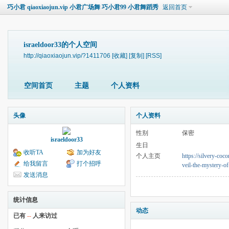
巧小君 qiaoxiaojun.vip 小君广场舞 巧小君99 小君舞蹈秀
返回首页
israeldoor33的个人空间
http://qiaoxiaojun.vip/?1411706
[收藏]
[复制]
[RSS]
空间首页
主题
个人资料
头像
个人资料
性别
保密
israeldoor33
生日
收听TA
加为好友
个人主页
https://silvery-coc
给我留言
打个招呼
veil-the-mystery-o
发送消息
统计信息
动态
已有
--
人来访过