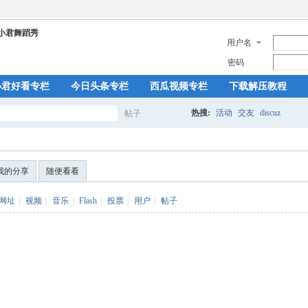
用户名
密码
小君好看专栏
今日头条专栏
西瓜视频专栏
下载解压教程
热搜:
活动
交友
discuz
帖子
搜
我的分享
随便看看
索
网址
|
视频
|
音乐
|
Flash
|
投票
|
用户
|
帖子