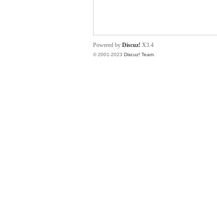
小
Powered by
Discuz!
X3.4
© 2001-2023
Discuz! Team
.
君
qia