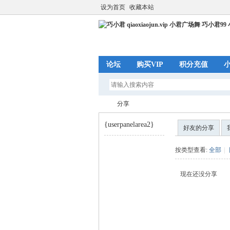
设为首页
收藏本站
论坛
购买VIP
积分充值
分享
{userpanelarea2}
好友的分享
巧
›
按类型查看:
全部
|
现在还没分享