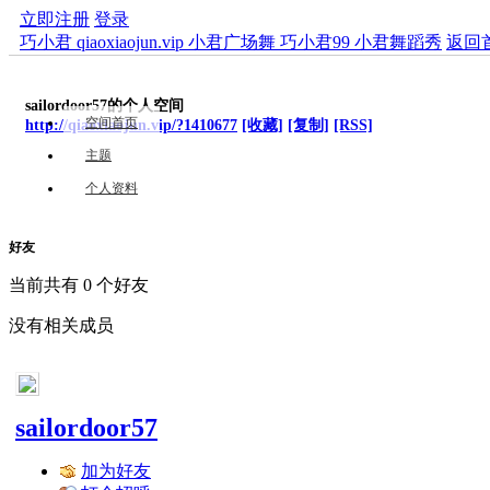
立即注册
登录
巧小君 qiaoxiaojun.vip 小君广场舞 巧小君99 小君舞蹈秀
返回
sailordoor57的个人空间
空间首页
http://qiaoxiaojun.vip/?1410677
[收藏]
[复制]
[RSS]
主题
个人资料
好友
当前共有
0
个好友
没有相关成员
sailordoor57
加为好友