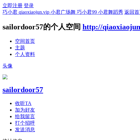
立即注册
登录
巧小君 qiaoxiaojun.vip 小君广场舞 巧小君99 小君舞蹈秀
返回首
sailordoor57的个人空间
http://qiaoxiaoju
空间首页
主题
个人资料
头像
sailordoor57
收听TA
加为好友
给我留言
打个招呼
发送消息