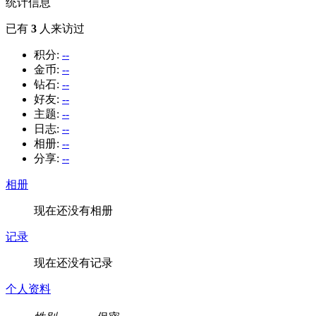
统计信息
已有
3
人来访过
积分:
--
金币:
--
钻石:
--
好友:
--
主题:
--
日志:
--
相册:
--
分享:
--
相册
现在还没有相册
记录
现在还没有记录
个人资料