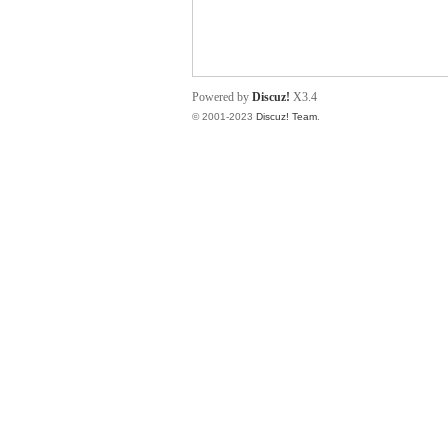
小
Powered by
Discuz!
X3.4
© 2001-2023
Discuz! Team
.
君
qia