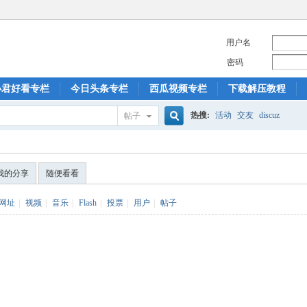
用户名
密码
小君好看专栏
今日头条专栏
西瓜视频专栏
下载解压教程
热搜:
活动
交友
discuz
帖子
搜
我的分享
随便看看
索
网址
|
视频
|
音乐
|
Flash
|
投票
|
用户
|
帖子