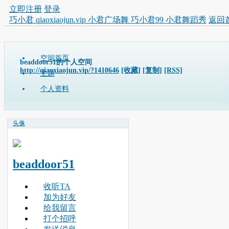
立即注册
登录
巧小君 qiaoxiaojun.vip 小君广场舞 巧小君99 小君舞蹈秀
返回
空间首页
beaddoor51的个人空间
http://qiaoxiaojun.vip/?1410646
[收藏]
[复制]
[RSS]
主题
个人资料
头像
beaddoor51
收听TA
加为好友
给我留言
打个招呼