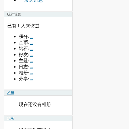
发送消息
统计信息
已有
1
人来访过
积分:
--
金币:
--
钻石:
--
好友:
--
主题:
--
日志:
--
相册:
--
分享:
--
相册
现在还没有相册
记录