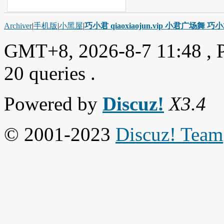
Archiver
|
手机版
|
小黑屋
|
巧小君 qiaoxiaojun.vip 小君广场舞 
GMT+8, 2026-8-7 11:48
, 
20 queries .
Powered by
Discuz!
X3.4
© 2001-2023
Discuz! Team