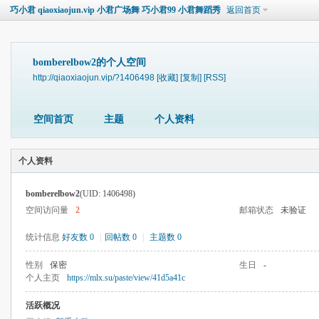
巧小君 qiaoxiaojun.vip 小君广场舞 巧小君99 小君舞蹈秀
返回首页
bomberelbow2的个人空间
http://qiaoxiaojun.vip/?1406498
[收藏]
[复制]
[RSS]
空间首页
主题
个人资料
个人资料
bomberelbow2
(UID: 1406498)
空间访问量
2
邮箱状态
未验证
统计信息
好友数 0
|
回帖数 0
|
主题数 0
性别
保密
生日
-
个人主页
https://mlx.su/paste/view/41d5a41c
活跃概况