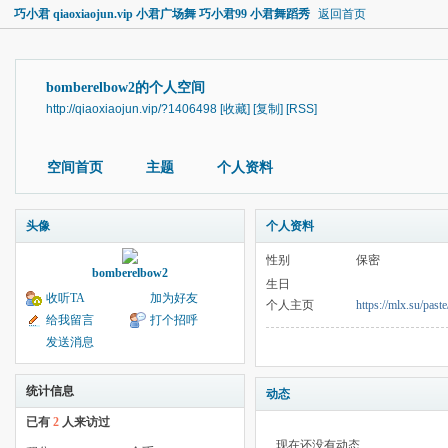
巧小君 qiaoxiaojun.vip 小君广场舞 巧小君99 小君舞蹈秀
返回首页
bomberelbow2的个人空间
http://qiaoxiaojun.vip/?1406498
[收藏]
[复制]
[RSS]
空间首页
主题
个人资料
头像
个人资料
性别
保密
bomberelbow2
生日
收听TA
加为好友
个人主页
https://mlx.su/pas
给我留言
打个招呼
发送消息
统计信息
动态
已有
2
人来访过
现在还没有动态