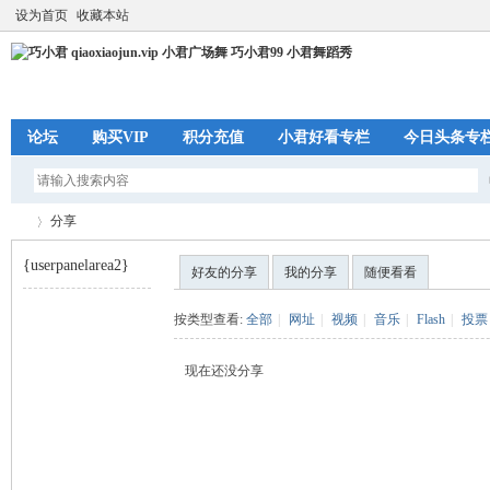
设为首页
收藏本站
论坛
购买VIP
积分充值
小君好看专栏
今日头条专
分享
{userpanelarea2}
好友的分享
我的分享
随便看看
巧
›
按类型查看:
全部
|
网址
|
视频
|
音乐
|
Flash
|
投票
现在还没分享