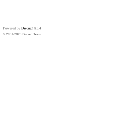
小
Powered by
Discuz!
X3.4
© 2001-2023
Discuz! Team
.
君
qia