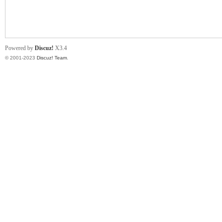
小
Powered by
Discuz!
X3.4
© 2001-2023
Discuz! Team
.
君
qia