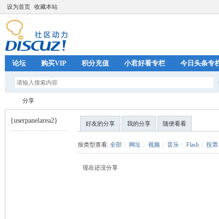
设为首页
收藏本站
论坛
购买VIP
积分充值
小君好看专栏
今日头条专
分享
{userpanelarea2}
好友的分享
我的分享
随便看看
巧
›
按类型查看:
全部
|
网址
|
视频
|
音乐
|
Flash
|
投票
现在还没分享