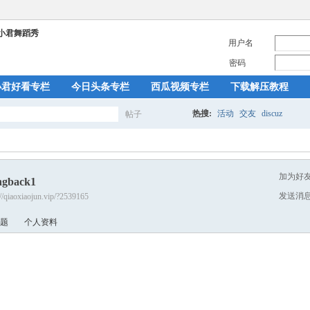
用户名
密码
小君好看专栏
今日头条专栏
西瓜视频专栏
下载解压教程
热搜:
活动
交友
discuz
帖子
搜
加为好
ngback1
索
发送消
://qiaoxiaojun.vip/?2539165
题
个人资料