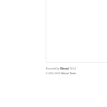
小
君
Powered by
Discuz!
X3.4
© 2001-2023
Discuz! Team
.
qia