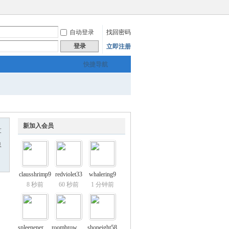
自动登录
找回密码
登录
立即注册
快捷导航
新加入会员
友
息
clausshrimp9
redviolet33
whalering9
8 秒前
60 秒前
1 分钟前
spleenenergy4
roombrown65
shopeight58