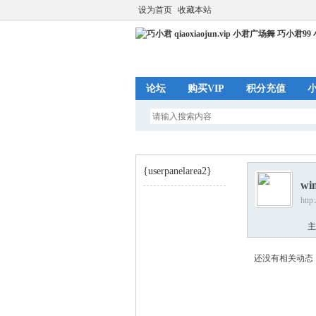
设为首页
收藏本站
论坛
购买VIP
积分充值
{userpanelarea2}
wi
http
巧
›
主
还没有相关动态