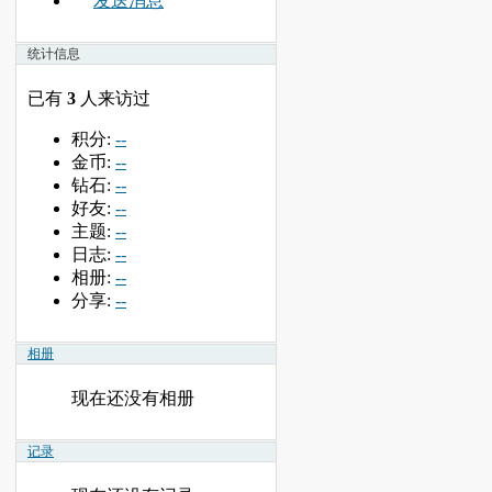
发送消息
统计信息
已有
3
人来访过
积分:
--
金币:
--
钻石:
--
好友:
--
主题:
--
日志:
--
相册:
--
分享:
--
相册
现在还没有相册
记录