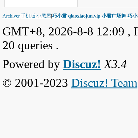
Archiver
|
手机版
|
小黑屋
|
巧小君 qiaoxiaojun.vip 小君广场舞 
GMT+8, 2026-8-8 12:09
, 
20 queries .
Powered by
Discuz!
X3.4
© 2001-2023
Discuz! Team