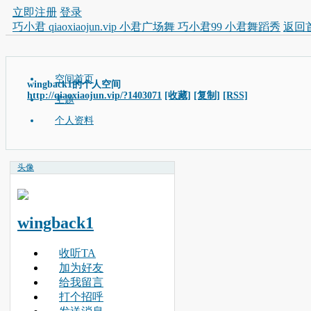
立即注册
登录
巧小君 qiaoxiaojun.vip 小君广场舞 巧小君99 小君舞蹈秀
返回
空间首页
wingback1的个人空间
http://qiaoxiaojun.vip/?1403071
[收藏]
[复制]
[RSS]
主题
个人资料
头像
wingback1
收听TA
加为好友
给我留言
打个招呼