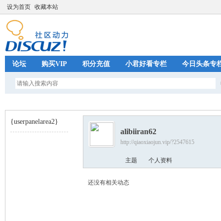
设为首页
收藏本站
论坛
购买VIP
积分充值
小君好看专栏
今日头条专
{userpanelarea2}
alibiiran62
http://qiaoxiaojun.vip/?2547615
巧
›
主题
个人资料
还没有相关动态