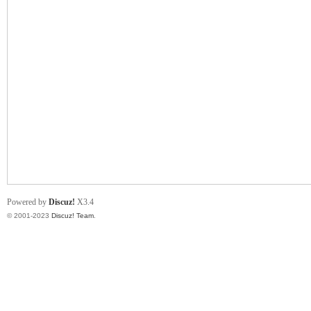
小
君
Powered by
Discuz!
X3.4
© 2001-2023
Discuz! Team
.
qia