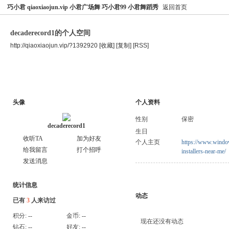
巧小君 qiaoxiaojun.vip 小君广场舞 巧小君99 小君舞蹈秀
返回首页
decaderecord1的个人空间
http://qiaoxiaojun.vip/?1392920
[收藏]
[复制]
[RSS]
空间首页
主题
个人资料
头像
个人资料
性别
保密
decaderecord1
生日
收听TA
加为好友
个人主页
https://www.window
给我留言
打个招呼
installers-near-me/
发送消息
统计信息
动态
已有
3
人来访过
积分:
--
金币:
--
现在还没有动态
钻石:
--
好友:
--